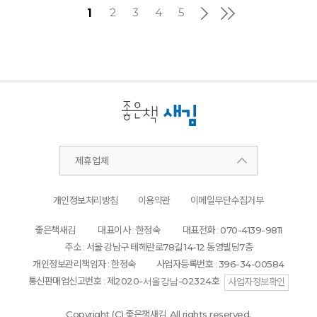
2
3
4
5
1
제휴업체
개인정보처리방침
이용약관
이메일무단수집거부
좋은책새김
대표이사 : 한정숙
대표전화 :
070-4139-9811
주소 : 서울 강남구 테헤란로
78
길
14-12
동영빌딩
7
층
개인정보관리책임자 : 한정숙
사업자등록번호 :
396-34-00584
통신판매업신고번호 : 제
2020-서울강남-02324
호
사업자정보확인
Copyright (C)
좋은책새김.
All rights reserved.