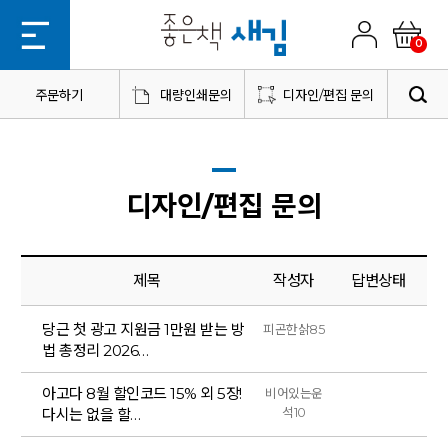
0
주문하기
대량인쇄문의
디자인/편집 문의
디자인/편집 문의
제목
작성자
답변상태
당근 첫 광고 지원금 1만원 받는 방
피곤한삵85
법 총정리 2026…
아고다 8월 할인코드 15% 외 5장!
비어있는운
다시는 없을 할…
석10