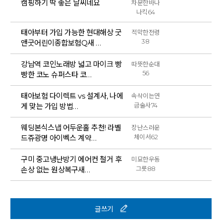
캠핑하기 딱 좋은 날씨네요
차분한바나
나킥64
태아부터 가입 가능한 현대해상 굿
적막한전령
38
앤굿어린이종합보험Q새 …
강남역 코인노래방 넓고 마이크 빵
따뜻한순대
56
빵한 코노 슈퍼스타 코…
태아보험 다이렉트 vs 설계사, 나에
속삭이는연
게 맞는 가입 방법…
금술사74
웨딩본식스냅 어두운홀 추천! 라벨
장난스러운
드쥬광명 아이벡스 계약…
체이서62
구미 중고냉난방기 에어컨 철거 후
미묘한우동
손상 없는 원상복구새…
그릇88
글쓰기