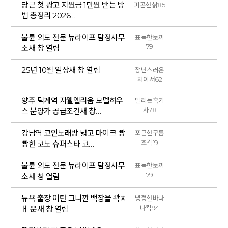
당근 첫 광고 지원금 1만원 받는 방
피곤한삵85
법 총정리 2026…
불륜 외도 전문 뉴라이프 탐정사무
표독한토끼
79
소새 창 열림
25년 10월 일상새 창 열림
장난스러운
체이서62
양주 덕계역 지웰엘리움 모델하우
달리는흑기
스 분양가 공급조건새 창…
사78
강남역 코인노래방 넓고 마이크 빵
포근한구름
빵한 코노 슈퍼스타 코…
조각19
불륜 외도 전문 뉴라이프 탐정사무
표독한토끼
79
소새 창 열림
뉴욕 출장 이탄 그니깐 백장을 꽉ㅊ
냉정한바나
ㅐ 운새 창 열림
나킥94