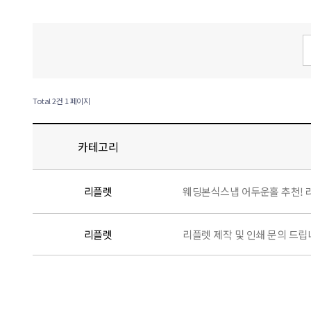
Total 2건
1 페이지
카테고리
리플렛
웨딩본식스냅 어두운홀 추천! 
리플렛
리플렛 제작 및 인쇄 문의 드립