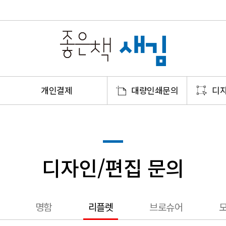
개인결제
대량인쇄문의
디자
디자인/편집 문의
명함
리플렛
브로슈어