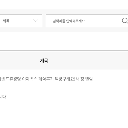
제목
라벨드쥬광명 아이벡스 계약후기 짝꿍구해요!새 창 열림
니다!