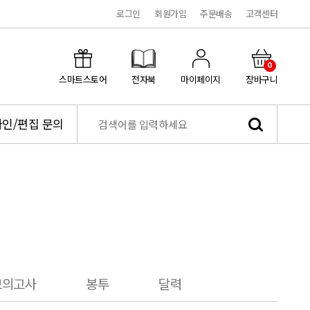
로그인
회원가입
주문배송
고객센터
0
스마트스토어
전자북
마이페이지
장바구니
인/편집 문의
모의고사
봉투
달력