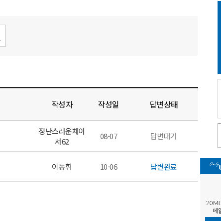
작성자
작성일
답변상태
장난스러운체이
08-07
답변대기
서62
이동휘
10-06
답변완료