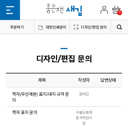
0
주문하기
대량인쇄문의
디자인/편집 문의
디자인/편집 문의
제목
작성자
답변상태
책자(무선제본) 표지/내지 규격 문
권여진
의
책자 표지 문의
서울도봉경
찰서어린이
집