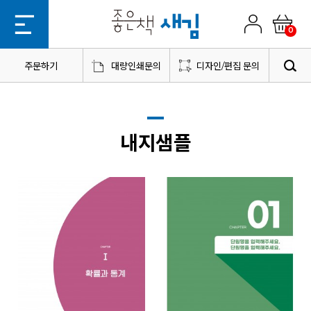
0
주문하기
대량인쇄문의
디자인/편집 문의
내지샘플