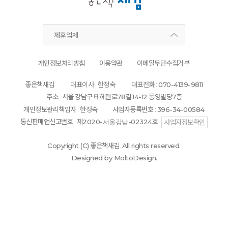
제휴업체
개인정보처리방침
이용약관
이메일무단수집거부
좋은책새김
대표이사 : 한정숙
대표전화 :
070-4139-9811
주소 : 서울 강남구 테헤란로
78
길
14-12
동영빌딩
7
층
개인정보관리책임자 : 한정숙
사업자등록번호 :
396-34-00584
통신판매업신고번호 : 제
2020-서울강남-02324
호
사업자정보확인
Copyright (C)
좋은책새김.
All rights reserved.
Designed by MoltoDesign.