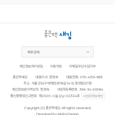
제휴업체
개인정보처리방침
이용약관
이메일무단수집거부
좋은책새김
대표이사 : 한정숙
대표전화 :
070-4139-9811
주소 : 서울 강남구 테헤란로
78
길
14-12
동영빌딩
7
층
개인정보관리책임자 : 한정숙
사업자등록번호 :
396-34-00584
통신판매업신고번호 : 제
2020-서울강남-02324
호
사업자정보확인
Copyright (C)
좋은책새김.
All rights reserved.
Designed by MoltoDesign.