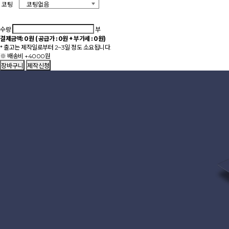
코팅
수량
부
결제금액:
0
원 ( 공급가 :
0
원 + 부가세 :
0
원)
* 출고는 제작일로부터 2~3일 정도 소요됩니다.
※ 배송비 +4000원
장바구니
제작신청