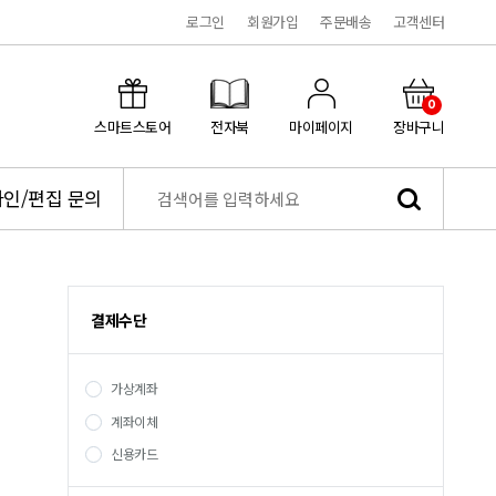
로그인
회원가입
주문배송
고객센터
0
스마트스토어
전자북
마이페이지
장바구니
인/편집 문의
결제수단
가상계좌
계좌이체
신용카드