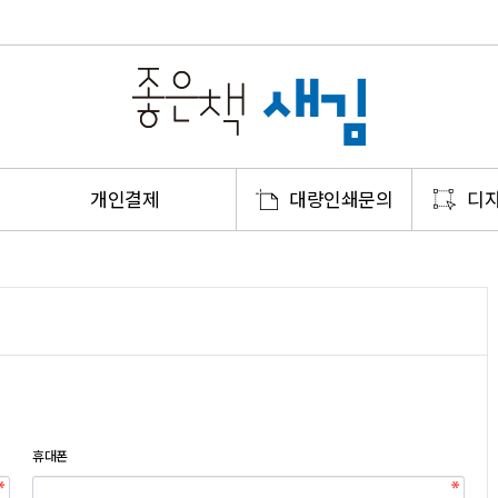
개인결제
대량인쇄문의
디자
휴대폰