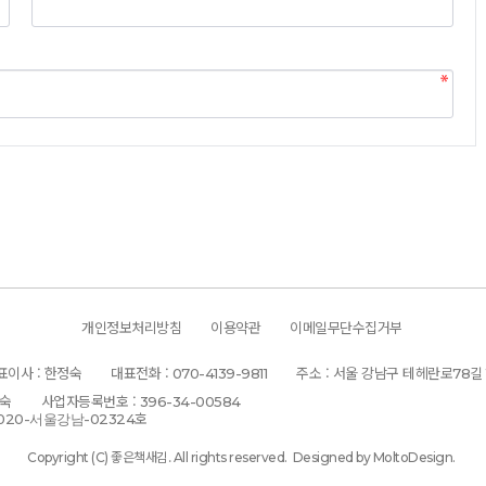
개인정보처리방침
이용약관
이메일무단수집거부
표이사 : 한정숙
대표전화 :
주소 : 서울 강남구 테헤란로
길
070-4139-9811
78
정숙
사업자등록번호 :
396-34-00584
호
020-서울강남-02324
좋은책새김.
Copyright (C)
All rights reserved.
Designed by MoltoDesign.